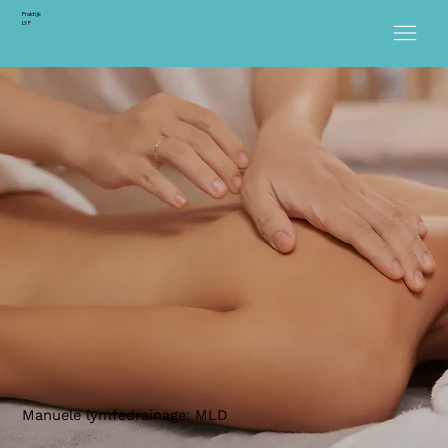
Praktijk
LYF
Manuele lymfedrainage: MLD