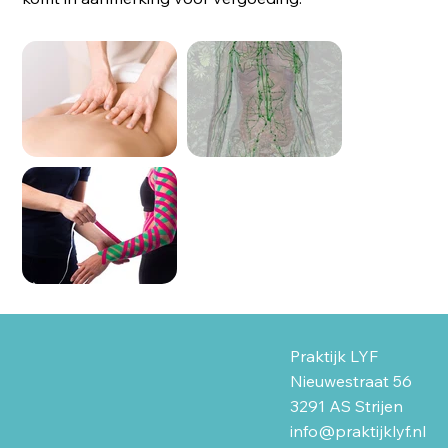
Praktijk LYF
Nieuwestraat 56
3291 AS Strijen
info@praktijklyf.nl