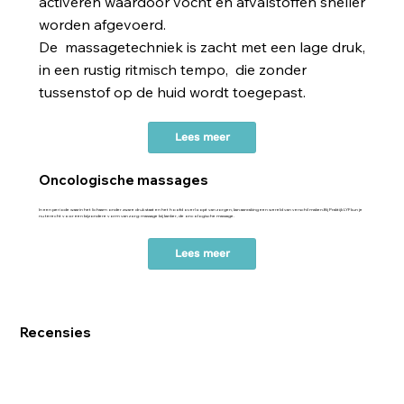
activeren waardoor vocht en afvalstoffen sneller
worden afgevoerd.
De massagetechniek is zacht met een lage druk,
in een rustig ritmisch tempo, die zonder
tussenstof op de huid wordt toegepast.
Lees meer
Oncologische massages
In een periode waarin het lichaam onder zware druk staat en het hoofd overloopt van zorgen, kan aanraking een wereld van verschil maken.
Bij Praktijk LYF kun je
nu terecht voor een bijzondere vorm van zorg: massage bij kanker, de oncologische massage.
Lees meer
Recensies