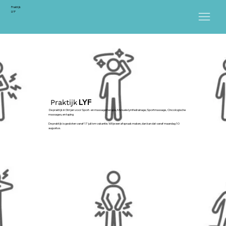
Praktijk
LYF
LYF
Praktijk
De praktijk in Strijen voor Sport- en massagetherapie, Manuele lymfedrainage, Sportmassage, Oncologische
massages, en taping
De praktijk is gesloten vanaf 17 juli ivm vakantie. Wil je een afspraak maken, dan kan dat vanaf maandag 10
augustus.